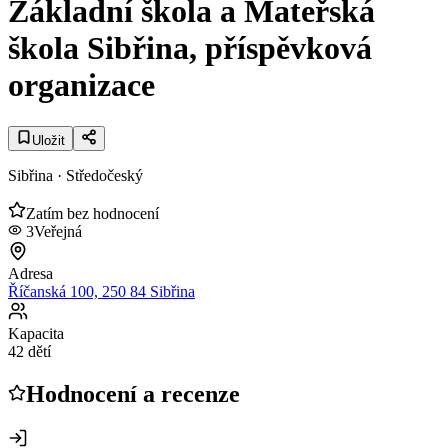
Základní škola a Mateřská
škola Sibřina, příspěvková
organizace
Uložit
Sibřina
· Středočeský
Zatím bez hodnocení
3
Veřejná
Adresa
Říčanská 100, 250 84 Sibřina
Kapacita
42 dětí
Hodnocení a recenze