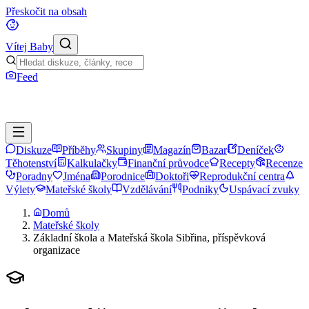
Přeskočit na obsah
Vítej Baby
Feed
Diskuze
Příběhy
Skupiny
Magazín
Bazar
Deníček
Těhotenství
Kalkulačky
Finanční průvodce
Recepty
Recenze
Poradny
Jména
Porodnice
Doktoři
Reprodukční centra
Výlety
Mateřské školy
Vzdělávání
Podniky
Uspávací zvuky
Domů
Mateřské školy
Základní škola a Mateřská škola Sibřina, příspěvková
organizace