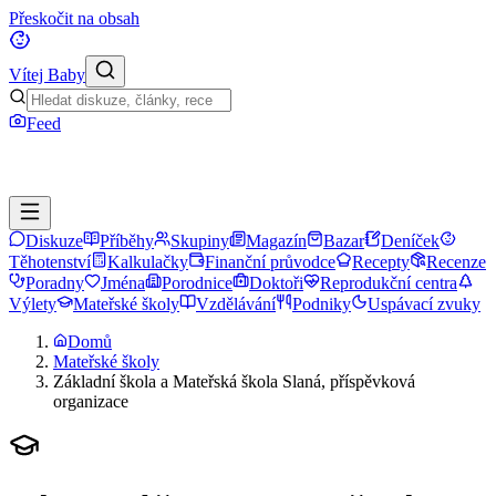
Přeskočit na obsah
Vítej Baby
Feed
Diskuze
Příběhy
Skupiny
Magazín
Bazar
Deníček
Těhotenství
Kalkulačky
Finanční průvodce
Recepty
Recenze
Poradny
Jména
Porodnice
Doktoři
Reprodukční centra
Výlety
Mateřské školy
Vzdělávání
Podniky
Uspávací zvuky
Domů
Mateřské školy
Základní škola a Mateřská škola Slaná, příspěvková
organizace