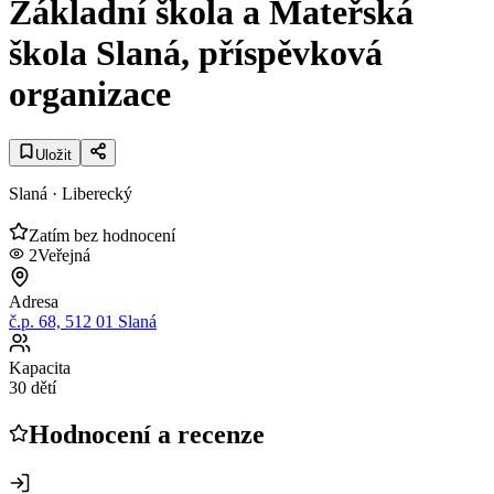
Základní škola a Mateřská
škola Slaná, příspěvková
organizace
Uložit
Slaná
· Liberecký
Zatím bez hodnocení
2
Veřejná
Adresa
č.p. 68, 512 01 Slaná
Kapacita
30 dětí
Hodnocení a recenze