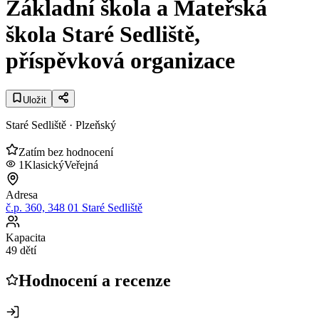
Základní škola a Mateřská
škola Staré Sedliště,
příspěvková organizace
Uložit
Staré Sedliště
· Plzeňský
Zatím bez hodnocení
1
Klasický
Veřejná
Adresa
č.p. 360, 348 01 Staré Sedliště
Kapacita
49 dětí
Hodnocení a recenze