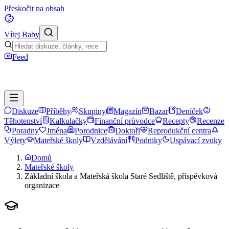
Přeskočit na obsah
Vítej Baby
Feed
Diskuze
Příběhy
Skupiny
Magazín
Bazar
Deníček
Těhotenství
Kalkulačky
Finanční průvodce
Recepty
Recenze
Poradny
Jména
Porodnice
Doktoři
Reprodukční centra
Výlety
Mateřské školy
Vzdělávání
Podniky
Uspávací zvuky
Domů
Mateřské školy
Základní škola a Mateřská škola Staré Sedliště, příspěvková
organizace