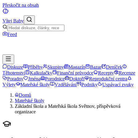
Přeskočit na obsah
Vítej Baby
Feed
Diskuze
Příběhy
Skupiny
Magazín
Bazar
Deníček
Těhotenství
Kalkulačky
Finanční průvodce
Recepty
Recenze
Poradny
Jména
Porodnice
Doktoři
Reprodukční centra
Výlety
Mateřské školy
Vzdělávání
Podniky
Uspávací zvuky
Domů
Mateřské školy
Základní škola a Mateřská škola Světnov, příspěvková
organizace