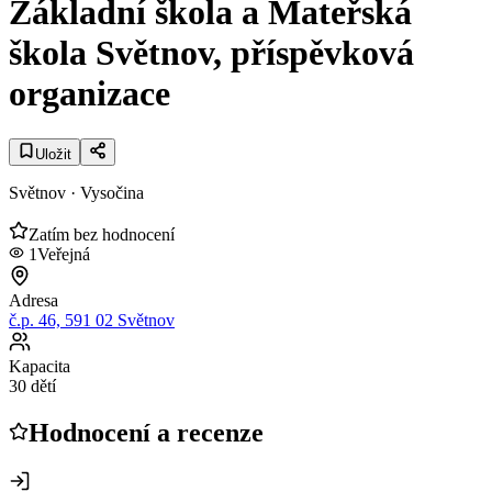
Základní škola a Mateřská
škola Světnov, příspěvková
organizace
Uložit
Světnov
· Vysočina
Zatím bez hodnocení
1
Veřejná
Adresa
č.p. 46, 591 02 Světnov
Kapacita
30 dětí
Hodnocení a recenze