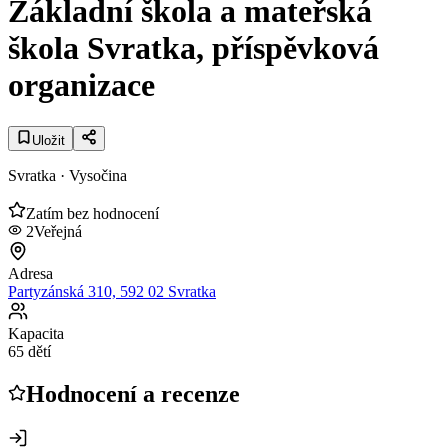
Základní škola a mateřská
škola Svratka, příspěvková
organizace
Uložit
Svratka
· Vysočina
Zatím bez hodnocení
2
Veřejná
Adresa
Partyzánská 310, 592 02 Svratka
Kapacita
65 dětí
Hodnocení a recenze