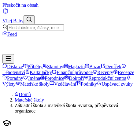
Přeskočit na obsah
Vítej Baby
Feed
Diskuze
Příběhy
Skupiny
Magazín
Bazar
Deníček
Těhotenství
Kalkulačky
Finanční průvodce
Recepty
Recenze
Poradny
Jména
Porodnice
Doktoři
Reprodukční centra
Výlety
Mateřské školy
Vzdělávání
Podniky
Uspávací zvuky
Domů
Mateřské školy
Základní škola a mateřská škola Svratka, příspěvková
organizace