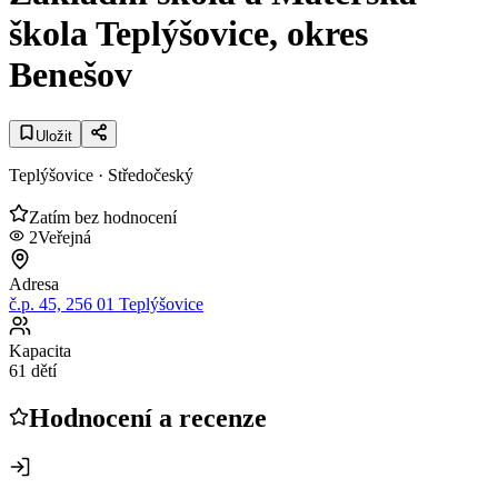
škola Teplýšovice, okres
Benešov
Uložit
Teplýšovice
· Středočeský
Zatím bez hodnocení
2
Veřejná
Adresa
č.p. 45, 256 01 Teplýšovice
Kapacita
61 dětí
Hodnocení a recenze