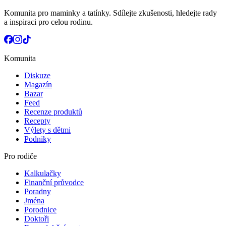
Komunita pro maminky a tatínky. Sdílejte zkušenosti, hledejte rady
a inspiraci pro celou rodinu.
Komunita
Diskuze
Magazín
Bazar
Feed
Recenze produktů
Recepty
Výlety s dětmi
Podniky
Pro rodiče
Kalkulačky
Finanční průvodce
Poradny
Jména
Porodnice
Doktoři