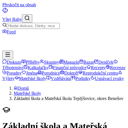
Přeskočit na obsah
Vítej Baby
Feed
Diskuze
Příběhy
Skupiny
Magazín
Bazar
Deníček
Těhotenství
Kalkulačky
Finanční průvodce
Recepty
Recenze
Poradny
Jména
Porodnice
Doktoři
Reprodukční centra
Výlety
Mateřské školy
Vzdělávání
Podniky
Uspávací zvuky
Domů
Mateřské školy
Základní škola a Mateřská škola Teplýšovice, okres Benešov
Základní škola a Mateřská