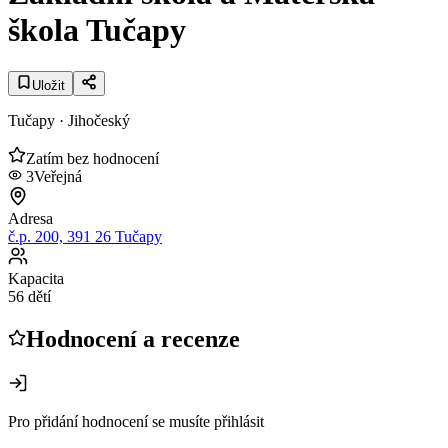
škola Tučapy
Uložit
Tučapy
· Jihočeský
Zatím bez hodnocení
3
Veřejná
Adresa
č.p. 200, 391 26 Tučapy
Kapacita
56 dětí
Hodnocení a recenze
Pro přidání hodnocení se musíte přihlásit