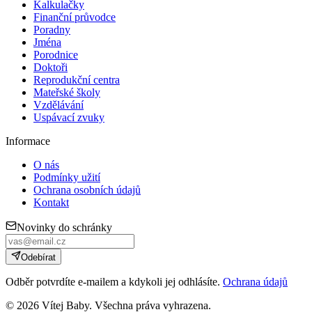
Kalkulačky
Finanční průvodce
Poradny
Jména
Porodnice
Doktoři
Reprodukční centra
Mateřské školy
Vzdělávání
Uspávací zvuky
Informace
O nás
Podmínky užití
Ochrana osobních údajů
Kontakt
Novinky do schránky
Odebírat
Odběr potvrdíte e-mailem a kdykoli jej odhlásíte.
Ochrana údajů
©
2026
Vítej Baby. Všechna práva vyhrazena.