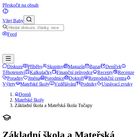
Přeskočit na obsah
Vítej Baby
Feed
Diskuze
Příběhy
Skupiny
Magazín
Bazar
Deníček
Těhotenství
Kalkulačky
Finanční průvodce
Recepty
Recenze
Poradny
Jména
Porodnice
Doktoři
Reprodukční centra
Výlety
Mateřské školy
Vzdělávání
Podniky
Uspávací zvuky
Domů
Mateřské školy
Základní škola a Mateřská škola Tučapy
Základní škola a Mateřská