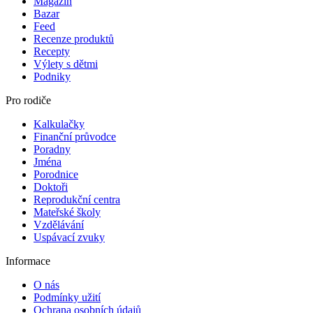
Magazín
Bazar
Feed
Recenze produktů
Recepty
Výlety s dětmi
Podniky
Pro rodiče
Kalkulačky
Finanční průvodce
Poradny
Jména
Porodnice
Doktoři
Reprodukční centra
Mateřské školy
Vzdělávání
Uspávací zvuky
Informace
O nás
Podmínky užití
Ochrana osobních údajů