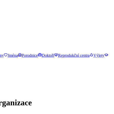
ny
Jména
Porodnice
Doktoři
Reprodukční centra
Výlety
rganizace