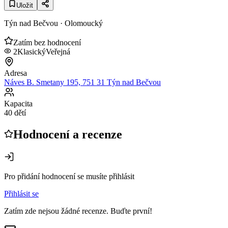
Uložit
Týn nad Bečvou
· Olomoucký
Zatím bez hodnocení
2
Klasický
Veřejná
Adresa
Náves B. Smetany 195, 751 31 Týn nad Bečvou
Kapacita
40 dětí
Hodnocení a recenze
Pro přidání hodnocení se musíte přihlásit
Přihlásit se
Zatím zde nejsou žádné recenze. Buďte první!