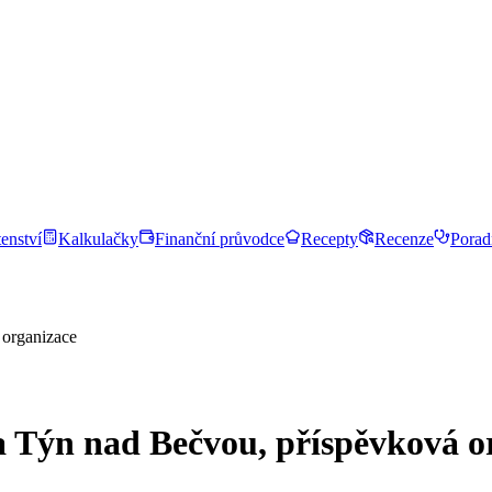
enství
Kalkulačky
Finanční průvodce
Recepty
Recenze
Porad
 organizace
a Týn nad Bečvou, příspěvková o