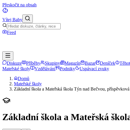
Přeskočit na obsah
Vítej Baby
Feed
Diskuze
Příběhy
Skupiny
Magazín
Bazar
Deníček
Těhot
Mateřské školy
Vzdělávání
Podniky
Uspávací zvuky
Domů
Mateřské školy
Základní škola a Mateřská škola Týn nad Bečvou, příspěvková
Základní škola a Mateřská škol