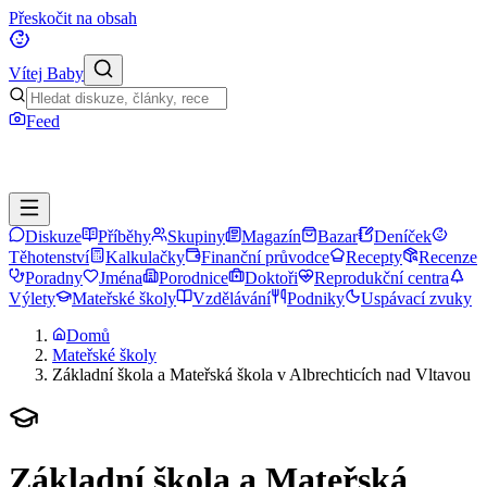
Přeskočit na obsah
Vítej Baby
Feed
Diskuze
Příběhy
Skupiny
Magazín
Bazar
Deníček
Těhotenství
Kalkulačky
Finanční průvodce
Recepty
Recenze
Poradny
Jména
Porodnice
Doktoři
Reprodukční centra
Výlety
Mateřské školy
Vzdělávání
Podniky
Uspávací zvuky
Domů
Mateřské školy
Základní škola a Mateřská škola v Albrechticích nad Vltavou
Základní škola a Mateřská