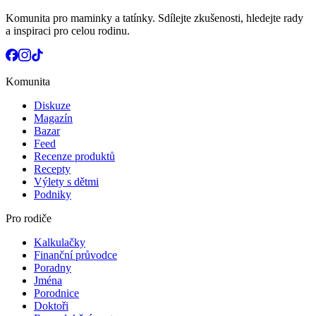
Komunita pro maminky a tatínky. Sdílejte zkušenosti, hledejte rady
a inspiraci pro celou rodinu.
Komunita
Diskuze
Magazín
Bazar
Feed
Recenze produktů
Recepty
Výlety s dětmi
Podniky
Pro rodiče
Kalkulačky
Finanční průvodce
Poradny
Jména
Porodnice
Doktoři