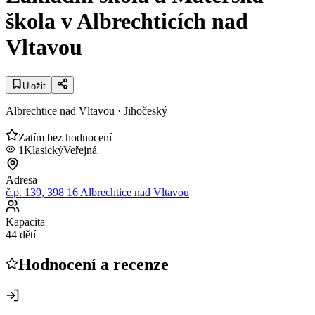
škola v Albrechticích nad
Vltavou
Uložit
Albrechtice nad Vltavou
· Jihočeský
Zatím bez hodnocení
1
Klasický
Veřejná
Adresa
č.p. 139, 398 16 Albrechtice nad Vltavou
Kapacita
44 dětí
Hodnocení a recenze