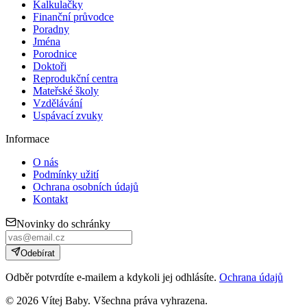
Kalkulačky
Finanční průvodce
Poradny
Jména
Porodnice
Doktoři
Reprodukční centra
Mateřské školy
Vzdělávání
Uspávací zvuky
Informace
O nás
Podmínky užití
Ochrana osobních údajů
Kontakt
Novinky do schránky
Odebírat
Odběr potvrdíte e-mailem a kdykoli jej odhlásíte.
Ochrana údajů
©
2026
Vítej Baby. Všechna práva vyhrazena.