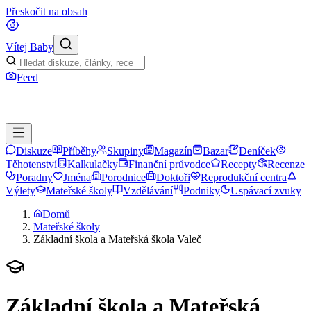
Přeskočit na obsah
Vítej Baby
Feed
Diskuze
Příběhy
Skupiny
Magazín
Bazar
Deníček
Těhotenství
Kalkulačky
Finanční průvodce
Recepty
Recenze
Poradny
Jména
Porodnice
Doktoři
Reprodukční centra
Výlety
Mateřské školy
Vzdělávání
Podniky
Uspávací zvuky
Domů
Mateřské školy
Základní škola a Mateřská škola Valeč
Základní škola a Mateřská