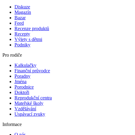
Diskuze
Magazín
Bazar
Feed
Recenze produktů
Recepty
Výlety s dětmi
Podniky
Pro rodiče
Kalkulačky
Finanční průvodce
Poradny
Jména
Porodnice
Doktoři
Reprodukční centra
Mateřské školy
Vzdělávání
Uspávací zvuky
Informace
O nás