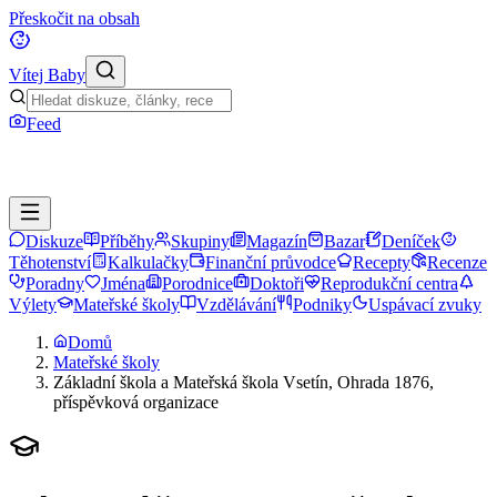
Přeskočit na obsah
Vítej Baby
Feed
Diskuze
Příběhy
Skupiny
Magazín
Bazar
Deníček
Těhotenství
Kalkulačky
Finanční průvodce
Recepty
Recenze
Poradny
Jména
Porodnice
Doktoři
Reprodukční centra
Výlety
Mateřské školy
Vzdělávání
Podniky
Uspávací zvuky
Domů
Mateřské školy
Základní škola a Mateřská škola Vsetín, Ohrada 1876,
příspěvková organizace