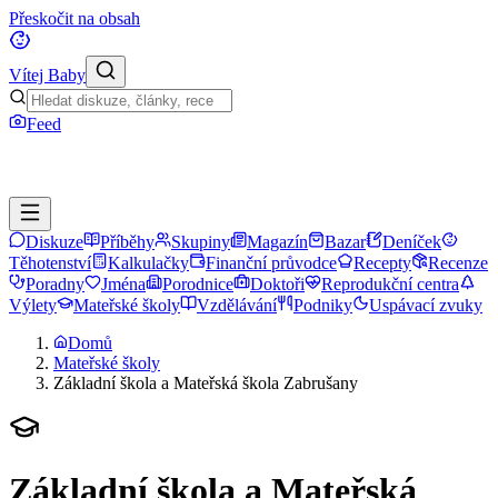
Přeskočit na obsah
Vítej Baby
Feed
Diskuze
Příběhy
Skupiny
Magazín
Bazar
Deníček
Těhotenství
Kalkulačky
Finanční průvodce
Recepty
Recenze
Poradny
Jména
Porodnice
Doktoři
Reprodukční centra
Výlety
Mateřské školy
Vzdělávání
Podniky
Uspávací zvuky
Domů
Mateřské školy
Základní škola a Mateřská škola Zabrušany
Základní škola a Mateřská