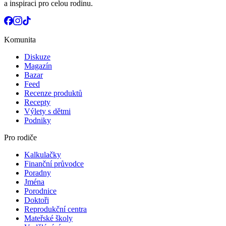
a inspiraci pro celou rodinu.
Komunita
Diskuze
Magazín
Bazar
Feed
Recenze produktů
Recepty
Výlety s dětmi
Podniky
Pro rodiče
Kalkulačky
Finanční průvodce
Poradny
Jména
Porodnice
Doktoři
Reprodukční centra
Mateřské školy