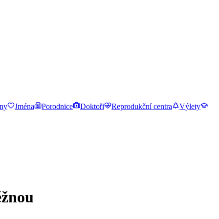
ny
Jména
Porodnice
Doktoři
Reprodukční centra
Výlety
ěžnou