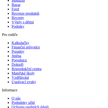
Magazín
Bazar
Feed
Recenze produktů
Recepty
Výlety s dětmi
Podniky
Pro rodiče
Kalkulačky
Finanční průvodce
Poradny
Jména
Porodnice
Doktoři
Reprodukční centra
Mateřské školy
Vzdělávání
Uspávací zvuky
Informace
O nás
Podmínky užití
Ochrana osobních údajů