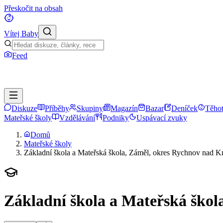
Přeskočit na obsah
Vítej Baby
Feed
Diskuze
Příběhy
Skupiny
Magazín
Bazar
Deníček
Těhot
Mateřské školy
Vzdělávání
Podniky
Uspávací zvuky
Domů
Mateřské školy
Základní škola a Mateřská škola, Záměl, okres Rychnov nad 
Základní škola a Mateřská ško