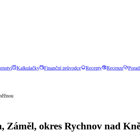
enství
Kalkulačky
Finanční průvodce
Recepty
Recenze
Porad
Kněžnou
la, Záměl, okres Rychnov nad Kn