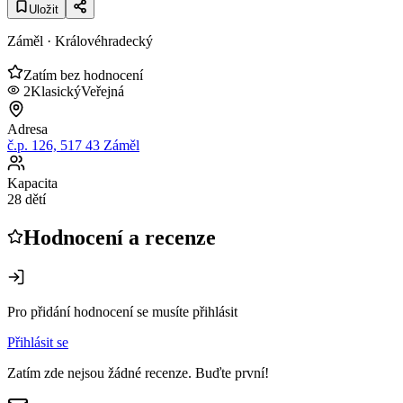
Uložit
Záměl
· Královéhradecký
Zatím bez hodnocení
2
Klasický
Veřejná
Adresa
č.p. 126, 517 43 Záměl
Kapacita
28 dětí
Hodnocení a recenze
Pro přidání hodnocení se musíte přihlásit
Přihlásit se
Zatím zde nejsou žádné recenze. Buďte první!