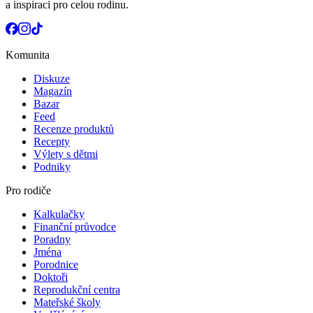
a inspiraci pro celou rodinu.
Komunita
Diskuze
Magazín
Bazar
Feed
Recenze produktů
Recepty
Výlety s dětmi
Podniky
Pro rodiče
Kalkulačky
Finanční průvodce
Poradny
Jména
Porodnice
Doktoři
Reprodukční centra
Mateřské školy