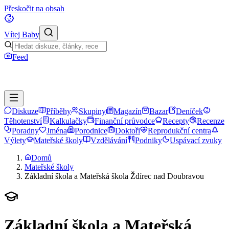
Přeskočit na obsah
Vítej Baby
Feed
Diskuze
Příběhy
Skupiny
Magazín
Bazar
Deníček
Těhotenství
Kalkulačky
Finanční průvodce
Recepty
Recenze
Poradny
Jména
Porodnice
Doktoři
Reprodukční centra
Výlety
Mateřské školy
Vzdělávání
Podniky
Uspávací zvuky
Domů
Mateřské školy
Základní škola a Mateřská škola Ždírec nad Doubravou
Základní škola a Mateřská