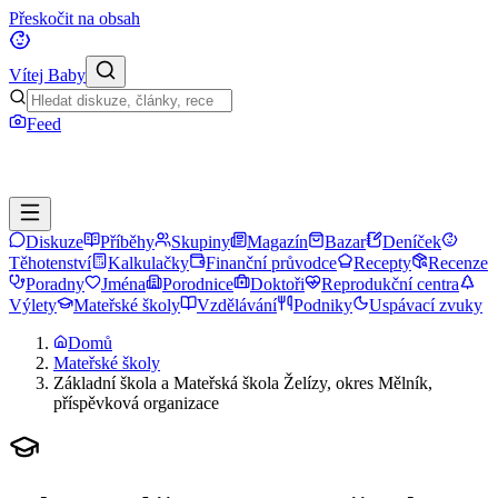
Přeskočit na obsah
Vítej Baby
Feed
Diskuze
Příběhy
Skupiny
Magazín
Bazar
Deníček
Těhotenství
Kalkulačky
Finanční průvodce
Recepty
Recenze
Poradny
Jména
Porodnice
Doktoři
Reprodukční centra
Výlety
Mateřské školy
Vzdělávání
Podniky
Uspávací zvuky
Domů
Mateřské školy
Základní škola a Mateřská škola Želízy, okres Mělník,
příspěvková organizace