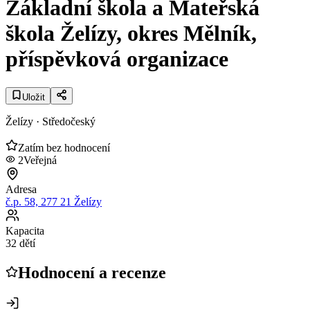
Základní škola a Mateřská
škola Želízy, okres Mělník,
příspěvková organizace
Uložit
Želízy
· Středočeský
Zatím bez hodnocení
2
Veřejná
Adresa
č.p. 58, 277 21 Želízy
Kapacita
32 dětí
Hodnocení a recenze