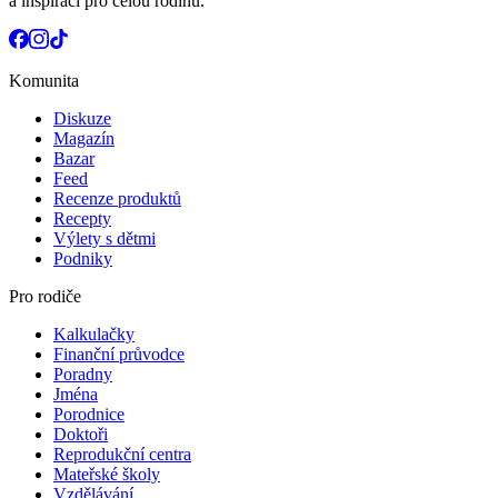
a inspiraci pro celou rodinu.
Komunita
Diskuze
Magazín
Bazar
Feed
Recenze produktů
Recepty
Výlety s dětmi
Podniky
Pro rodiče
Kalkulačky
Finanční průvodce
Poradny
Jména
Porodnice
Doktoři
Reprodukční centra
Mateřské školy
Vzdělávání