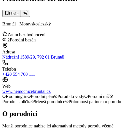
Uložit
Bruntál
· Moravskoslezský
Zatím bez hodnocení
2
Porodní bazén
Adresa
Nádražní 1589/29, 792 01 Bruntál
Telefon
+420 554 700 111
Web
www.nemocnicebruntal.cz
Rooming-in
Porodní plán
Porod do vody
Porodní míč
Porodní stolička
Menší porodnice
Přítomnost partnera u porodu
O porodnici
Menší porodnice nabízející alternativní metody porodu včetně