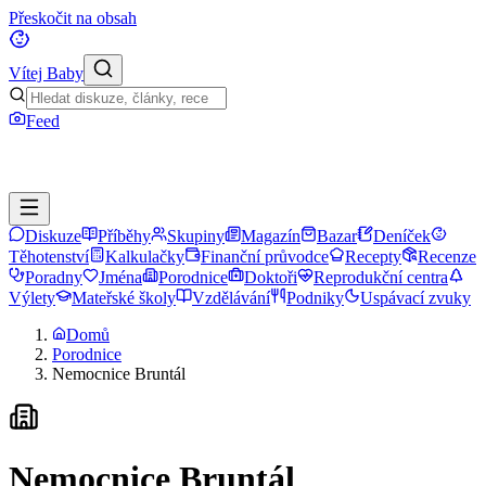
Přeskočit na obsah
Vítej Baby
Feed
Diskuze
Příběhy
Skupiny
Magazín
Bazar
Deníček
Těhotenství
Kalkulačky
Finanční průvodce
Recepty
Recenze
Poradny
Jména
Porodnice
Doktoři
Reprodukční centra
Výlety
Mateřské školy
Vzdělávání
Podniky
Uspávací zvuky
Domů
Porodnice
Nemocnice Bruntál
Nemocnice Bruntál