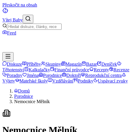
Přeskočit na obsah
Vítej Baby
Feed
Diskuze
Příběhy
Skupiny
Magazín
Bazar
Deníček
Těhotenství
Kalkulačky
Finanční průvodce
Recepty
Recenze
Poradny
Jména
Porodnice
Doktoři
Reprodukční centra
Výlety
Mateřské školy
Vzdělávání
Podniky
Uspávací zvuky
Domů
Porodnice
Nemocnice Mělník
Nemocnice Mělník