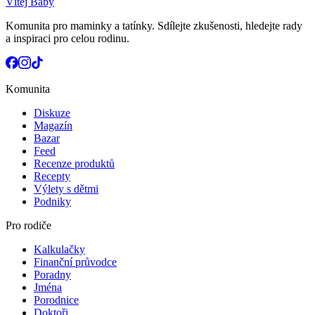
Vítej Baby
Komunita pro maminky a tatínky. Sdílejte zkušenosti, hledejte rady
a inspiraci pro celou rodinu.
Komunita
Diskuze
Magazín
Bazar
Feed
Recenze produktů
Recepty
Výlety s dětmi
Podniky
Pro rodiče
Kalkulačky
Finanční průvodce
Poradny
Jména
Porodnice
Doktoři