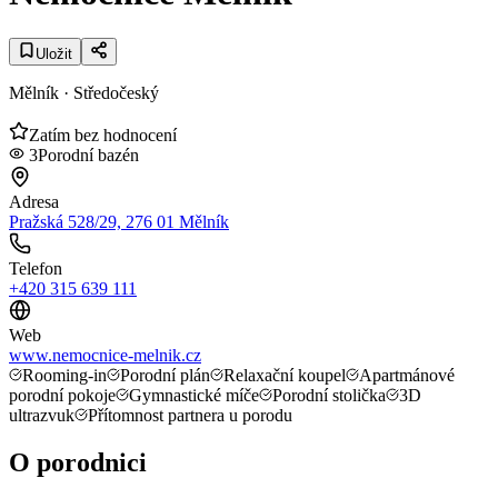
Uložit
Mělník
· Středočeský
Zatím bez hodnocení
3
Porodní bazén
Adresa
Pražská 528/29, 276 01 Mělník
Telefon
+420 315 639 111
Web
www.nemocnice-melnik.cz
Rooming-in
Porodní plán
Relaxační koupel
Apartmánové
porodní pokoje
Gymnastické míče
Porodní stolička
3D
ultrazvuk
Přítomnost partnera u porodu
O porodnici