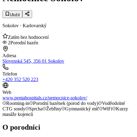
Uložit
Sokolov
· Karlovarský
Zatím bez hodnocení
2
Porodní bazén
Adresa
Slovenská 545, 356 01 Sokolov
Telefon
+420 352 520 223
Web
www.pentahospitals.cz/nemocnice-sokolov/
Rooming-in
Porodní bazének (porod do vody)
Voděodolné
CTG sondy
Sprcha
Žebřiny
Gymnastický míč
WiFi
Kurzy
masáže kojenců
O porodnici