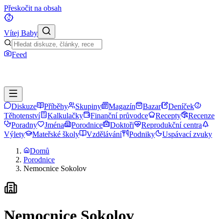
Přeskočit na obsah
Vítej Baby
Feed
Diskuze
Příběhy
Skupiny
Magazín
Bazar
Deníček
Těhotenství
Kalkulačky
Finanční průvodce
Recepty
Recenze
Poradny
Jména
Porodnice
Doktoři
Reprodukční centra
Výlety
Mateřské školy
Vzdělávání
Podniky
Uspávací zvuky
Domů
Porodnice
Nemocnice Sokolov
Nemocnice Sokolov