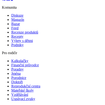
Komunita
Diskuze
Magazín
Bazar
Feed
Recenze produktů
Recepty
Výlety s dětmi
Podniky
Pro rodiče
Kalkulačky
Finanční průvodce
Poradny
Jména
Porodnice
Doktoři
Reprodukční centra
Mateřské školy
Vzdělávání
Uspávací zvuky