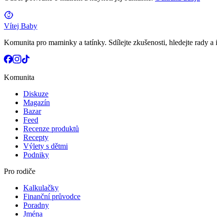
Vítej Baby
Komunita pro maminky a tatínky. Sdílejte zkušenosti, hledejte rady a i
Komunita
Diskuze
Magazín
Bazar
Feed
Recenze produktů
Recepty
Výlety s dětmi
Podniky
Pro rodiče
Kalkulačky
Finanční průvodce
Poradny
Jména