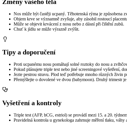
Změny vašeho těla
Nos může být častěji ucpaný. Těhotenská rýma je způsobena zv
Objem krve se významně zvyšuje, aby zásobil rostoucí placentu
Může se objevit krvácení z nosu nebo z dásní při čištění zubů.
Chuť k jídlu se může výrazně zvýšit.
Tipy a doporučení
Proti ucpanému nosu pomáhají solné roztoky do nosu a zvlhčo
Pokud plánujete triple test nebo jiné screeningové vyšetření, do
Jezte pestrou stravu. Plod teď potřebuje mnoho různých živin p
Přemýšlejte o dovolené ve dvou (babymoon). Druhý trimestr je n
Vyšetření a kontroly
Triple test (AFP, hCG, estriol) se provádí mezi 15. a 20. týdnem
Pravidelná kontrola u gynekologa zahrnuje měření tlaku, váhy 