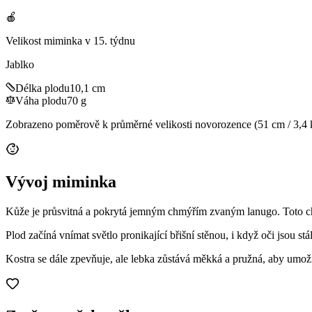
🍎
Velikost miminka v
15
. týdnu
Jablko
Délka plodu
10,1 cm
Váha plodu
70 g
Zobrazeno poměrově k průměrné velikosti novorozence (51 cm / 3,4 
Vývoj miminka
Kůže je průsvitná a pokrytá jemným chmýřím zvaným lanugo. Toto ch
Plod začíná vnímat světlo pronikající břišní stěnou, i když oči jsou st
Kostra se dále zpevňuje, ale lebka zůstává měkká a pružná, aby umož