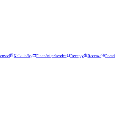
enství
Kalkulačky
Finanční průvodce
Recepty
Recenze
Porad