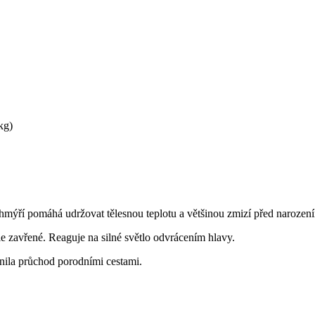
kg)
mýří pomáhá udržovat tělesnou teplotu a většinou zmizí před narozen
ále zavřené. Reaguje na silné světlo odvrácením hlavy.
nila průchod porodními cestami.