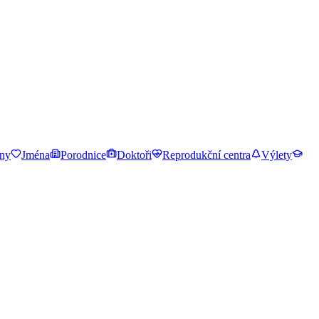
ny
Jména
Porodnice
Doktoři
Reprodukční centra
Výlety