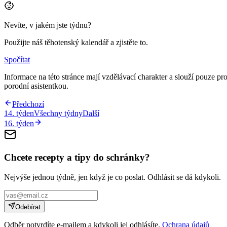
Nevíte, v jakém jste týdnu?
Použijte náš těhotenský kalendář a zjistěte to.
Spočítat
Informace na této stránce mají vzdělávací charakter a slouží pouze p
porodní asistentkou.
Předchozí
14
. týden
Všechny týdny
Další
16
. týden
Chcete recepty a tipy do schránky?
Nejvýše jednou týdně, jen když je co poslat. Odhlásit se dá kdykoli.
Odebírat
Odběr potvrdíte e-mailem a kdykoli jej odhlásíte.
Ochrana údajů