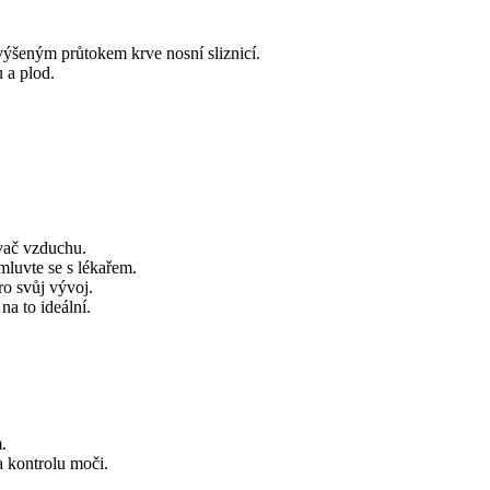
ýšeným průtokem krve nosní sliznicí.
 a plod.
vač vzduchu.
mluvte se s lékařem.
ro svůj vývoj.
a to ideální.
.
a kontrolu moči.