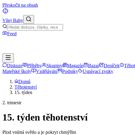
Přeskočit na obsah
Vítej Baby
Feed
Diskuze
Příběhy
Skupiny
Magazín
Bazar
Deníček
Těhot
Mateřské školy
Vzdělávání
Podniky
Uspávací zvuky
Domů
Těhotenství
15. týden
2. trimestr
15
. týden těhotenství
Plod vnímá světlo a je pokryt chmýřím