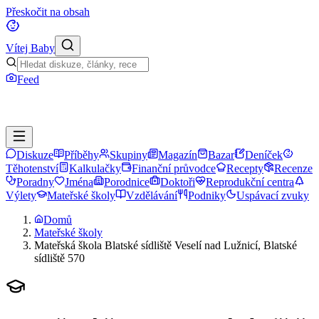
Přeskočit na obsah
Vítej Baby
Feed
Diskuze
Příběhy
Skupiny
Magazín
Bazar
Deníček
Těhotenství
Kalkulačky
Finanční průvodce
Recepty
Recenze
Poradny
Jména
Porodnice
Doktoři
Reprodukční centra
Výlety
Mateřské školy
Vzdělávání
Podniky
Uspávací zvuky
Domů
Mateřské školy
Mateřská škola Blatské sídliště Veselí nad Lužnicí, Blatské
sídliště 570