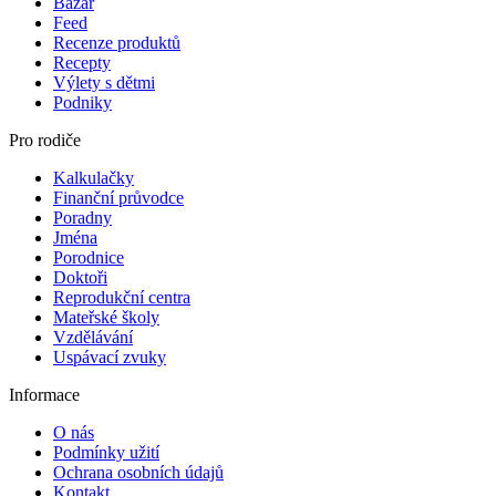
Bazar
Feed
Recenze produktů
Recepty
Výlety s dětmi
Podniky
Pro rodiče
Kalkulačky
Finanční průvodce
Poradny
Jména
Porodnice
Doktoři
Reprodukční centra
Mateřské školy
Vzdělávání
Uspávací zvuky
Informace
O nás
Podmínky užití
Ochrana osobních údajů
Kontakt