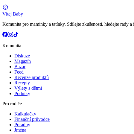
Vítej Baby
Komunita pro maminky a tatínky. Sdílejte zkušenosti, hledejte rady a i
Komunita
Diskuze
Magazín
Bazar
Feed
Recenze produktů
Recepty
Výlety s dětmi
Podniky
Pro rodiče
Kalkulačky
Finanční průvodce
Poradny
Jména