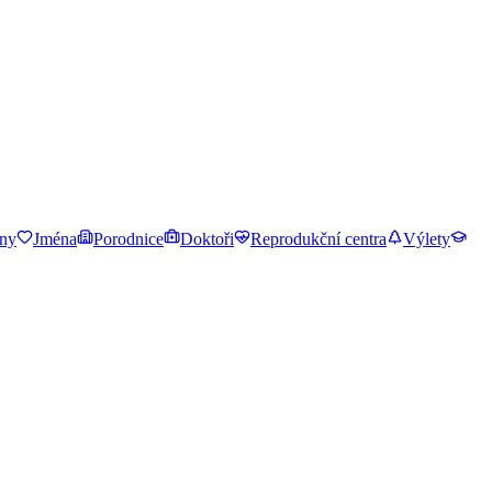
ny
Jména
Porodnice
Doktoři
Reprodukční centra
Výlety