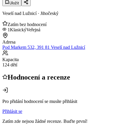
Uložit
Veselí nad Lužnicí
· Jihočeský
Zatím bez hodnocení
1
Klasický
Veřejná
Adresa
Pod Markem 532, 391 81 Veselí nad Lužnicí
Kapacita
124 dětí
Hodnocení a recenze
Pro přidání hodnocení se musíte přihlásit
Přihlásit se
Zatím zde nejsou žádné recenze. Buďte první!