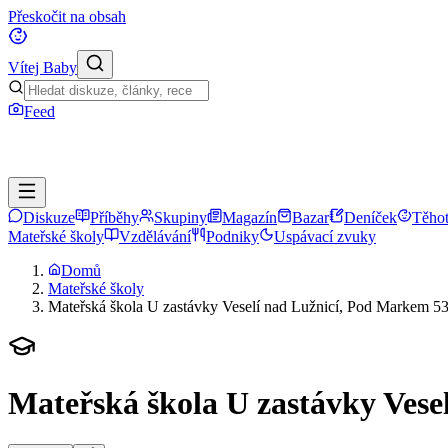
Přeskočit na obsah
Vítej Baby
Feed
Diskuze
Příběhy
Skupiny
Magazín
Bazar
Deníček
Těhot
Mateřské školy
Vzdělávání
Podniky
Uspávací zvuky
Domů
Mateřské školy
Mateřská škola U zastávky Veselí nad Lužnicí, Pod Markem 5
Mateřská škola U zastávky Vese