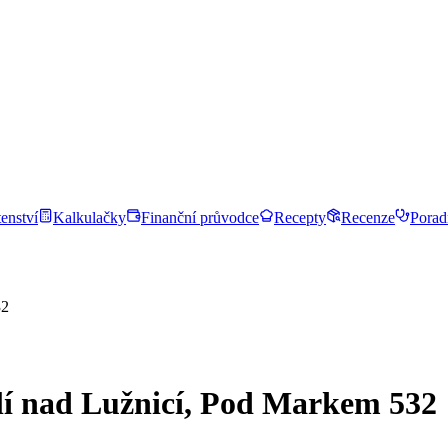
enství
Kalkulačky
Finanční průvodce
Recepty
Recenze
Porad
32
lí nad Lužnicí, Pod Markem 532