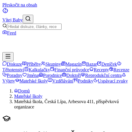
Přeskočit na obsah
Vítej Baby
Feed
Diskuze
Příběhy
Skupiny
Magazín
Bazar
Deníček
Těhotenství
Kalkulačky
Finanční průvodce
Recepty
Recenze
Poradny
Jména
Porodnice
Doktoři
Reprodukční centra
Výlety
Mateřské školy
Vzdělávání
Podniky
Uspávací zvuky
Domů
Mateřské školy
Mateřská škola, Česká Lípa, Arbesova 411, příspěvková
organizace