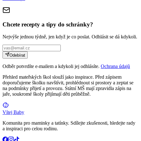
Chcete recepty a tipy do schránky?
Nejvýše jednou týdně, jen když je co poslat. Odhlásit se dá kdykoli.
Odebírat
Odběr potvrdíte e-mailem a kdykoli jej odhlásíte.
Ochrana údajů
Přehled mateřských škol slouží jako inspirace. Před zápisem
doporučujeme školku navštívit, prohlédnout si prostory a zeptat se
na podmínky přijetí a provozu. Státní MŠ mají zpravidla zápis na
jaře, soukromé školy přijímají děti průběžně.
Vítej Baby
Komunita pro maminky a tatínky. Sdílejte zkušenosti, hledejte rady
a inspiraci pro celou rodinu.