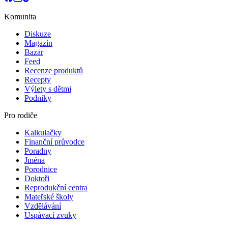
Komunita
Diskuze
Magazín
Bazar
Feed
Recenze produktů
Recepty
Výlety s dětmi
Podniky
Pro rodiče
Kalkulačky
Finanční průvodce
Poradny
Jména
Porodnice
Doktoři
Reprodukční centra
Mateřské školy
Vzdělávání
Uspávací zvuky