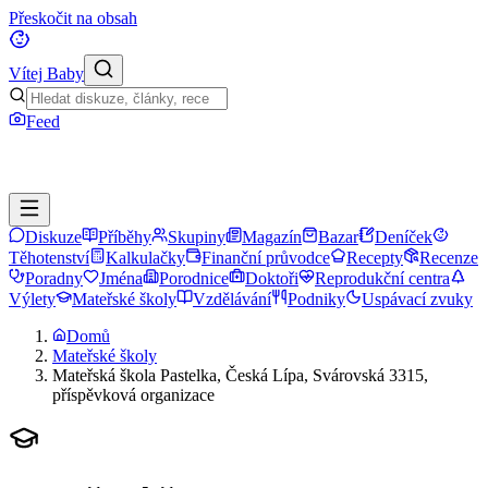
Přeskočit na obsah
Vítej Baby
Feed
Diskuze
Příběhy
Skupiny
Magazín
Bazar
Deníček
Těhotenství
Kalkulačky
Finanční průvodce
Recepty
Recenze
Poradny
Jména
Porodnice
Doktoři
Reprodukční centra
Výlety
Mateřské školy
Vzdělávání
Podniky
Uspávací zvuky
Domů
Mateřské školy
Mateřská škola Pastelka, Česká Lípa, Svárovská 3315,
příspěvková organizace