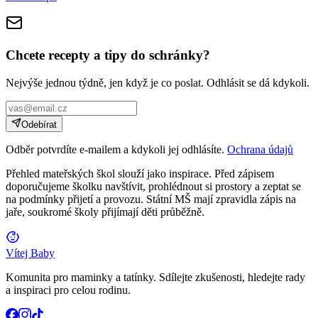
Chcete recepty a tipy do schránky?
Nejvýše jednou týdně, jen když je co poslat. Odhlásit se dá kdykoli.
Odebírat
Odběr potvrdíte e-mailem a kdykoli jej odhlásíte.
Ochrana údajů
Přehled mateřských škol slouží jako inspirace. Před zápisem
doporučujeme školku navštívit, prohlédnout si prostory a zeptat se
na podmínky přijetí a provozu. Státní MŠ mají zpravidla zápis na
jaře, soukromé školy přijímají děti průběžně.
Vítej Baby
Komunita pro maminky a tatínky. Sdílejte zkušenosti, hledejte rady
a inspiraci pro celou rodinu.