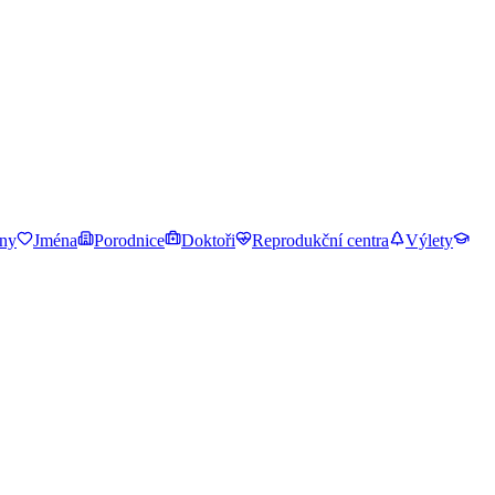
ny
Jména
Porodnice
Doktoři
Reprodukční centra
Výlety