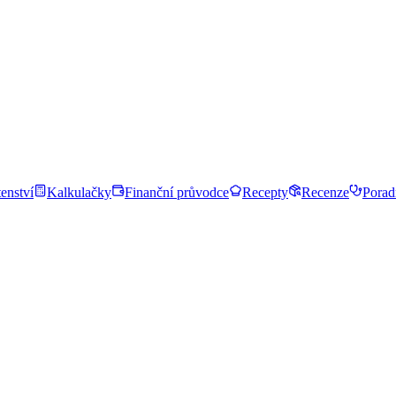
enství
Kalkulačky
Finanční průvodce
Recepty
Recenze
Porad