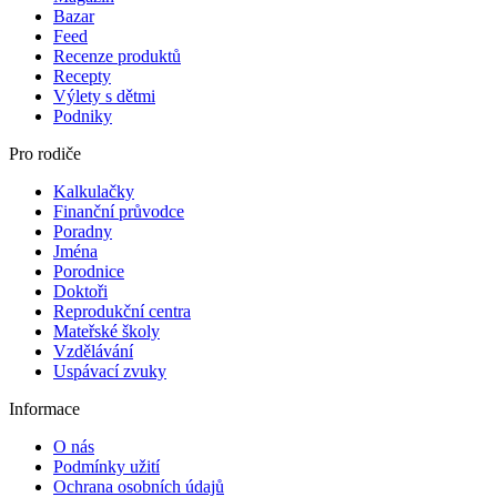
Bazar
Feed
Recenze produktů
Recepty
Výlety s dětmi
Podniky
Pro rodiče
Kalkulačky
Finanční průvodce
Poradny
Jména
Porodnice
Doktoři
Reprodukční centra
Mateřské školy
Vzdělávání
Uspávací zvuky
Informace
O nás
Podmínky užití
Ochrana osobních údajů