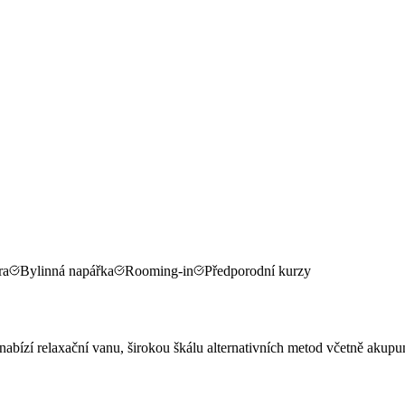
ra
Bylinná napářka
Rooming-in
Předporodní kurzy
ízí relaxační vanu, širokou škálu alternativních metod včetně akupunk