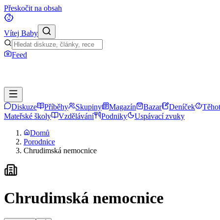
Přeskočit na obsah
Vítej Baby
Feed
Diskuze
Příběhy
Skupiny
Magazín
Bazar
Deníček
Těhot
Mateřské školy
Vzdělávání
Podniky
Uspávací zvuky
Domů
Porodnice
Chrudimská nemocnice
Chrudimská nemocnice