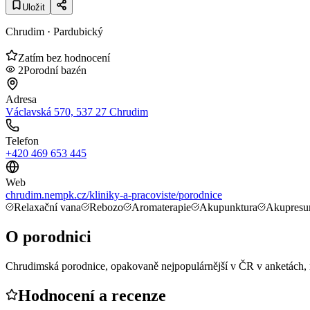
Uložit
Chrudim
· Pardubický
Zatím bez hodnocení
2
Porodní bazén
Adresa
Václavská 570, 537 27 Chrudim
Telefon
+420 469 653 445
Web
chrudim.nempk.cz/kliniky-a-pracoviste/porodnice
Relaxační vana
Rebozo
Aromaterapie
Akupunktura
Akupresu
O porodnici
Chrudimská porodnice, opakovaně nejpopulárnější v ČR v anketách, nab
Hodnocení a recenze