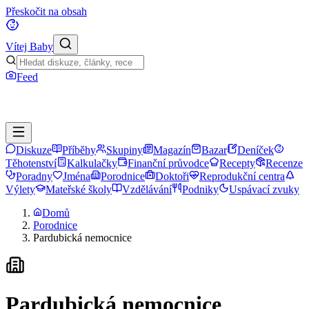
Přeskočit na obsah
Vítej Baby
Feed
Diskuze
Příběhy
Skupiny
Magazín
Bazar
Deníček
Těhotenství
Kalkulačky
Finanční průvodce
Recepty
Recenze
Poradny
Jména
Porodnice
Doktoři
Reprodukční centra
Výlety
Mateřské školy
Vzdělávání
Podniky
Uspávací zvuky
Domů
Porodnice
Pardubická nemocnice
Pardubická nemocnice