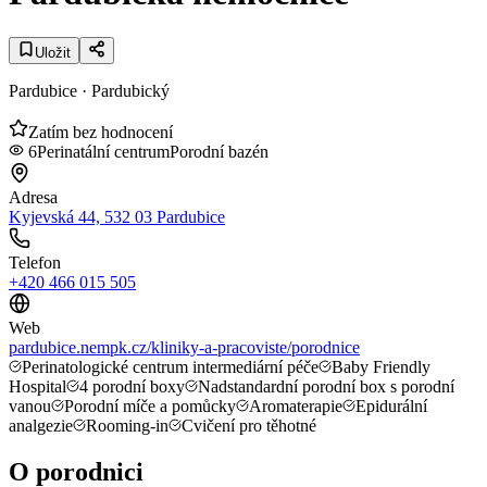
Uložit
Pardubice
· Pardubický
Zatím bez hodnocení
6
Perinatální centrum
Porodní bazén
Adresa
Kyjevská 44, 532 03 Pardubice
Telefon
+420 466 015 505
Web
pardubice.nempk.cz/kliniky-a-pracoviste/porodnice
Perinatologické centrum intermediární péče
Baby Friendly
Hospital
4 porodní boxy
Nadstandardní porodní box s porodní
vanou
Porodní míče a pomůcky
Aromaterapie
Epidurální
analgezie
Rooming-in
Cvičení pro těhotné
O porodnici