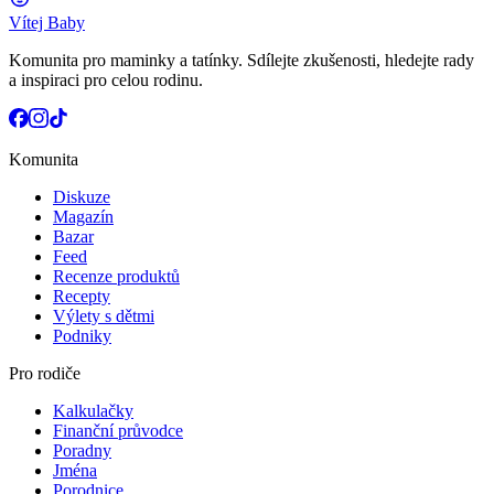
Vítej Baby
Komunita pro maminky a tatínky. Sdílejte zkušenosti, hledejte rady
a inspiraci pro celou rodinu.
Komunita
Diskuze
Magazín
Bazar
Feed
Recenze produktů
Recepty
Výlety s dětmi
Podniky
Pro rodiče
Kalkulačky
Finanční průvodce
Poradny
Jména
Porodnice