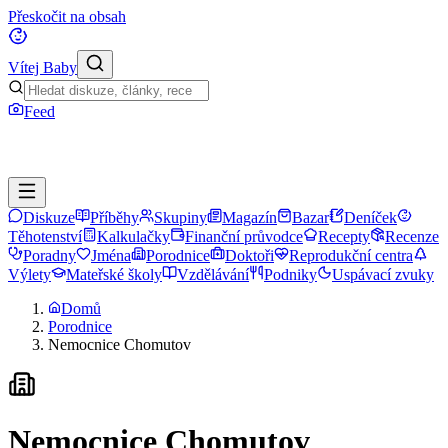
Přeskočit na obsah
Vítej Baby
Feed
Diskuze
Příběhy
Skupiny
Magazín
Bazar
Deníček
Těhotenství
Kalkulačky
Finanční průvodce
Recepty
Recenze
Poradny
Jména
Porodnice
Doktoři
Reprodukční centra
Výlety
Mateřské školy
Vzdělávání
Podniky
Uspávací zvuky
Domů
Porodnice
Nemocnice Chomutov
Nemocnice Chomutov