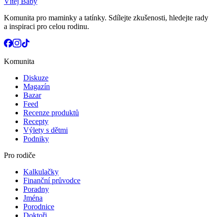
Vítej Baby
Komunita pro maminky a tatínky. Sdílejte zkušenosti, hledejte rady
a inspiraci pro celou rodinu.
Komunita
Diskuze
Magazín
Bazar
Feed
Recenze produktů
Recepty
Výlety s dětmi
Podniky
Pro rodiče
Kalkulačky
Finanční průvodce
Poradny
Jména
Porodnice
Doktoři