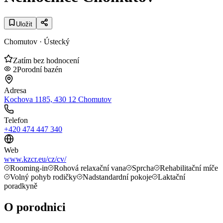
Uložit
Chomutov
· Ústecký
Zatím bez hodnocení
2
Porodní bazén
Adresa
Kochova 1185, 430 12 Chomutov
Telefon
+420 474 447 340
Web
www.kzcr.eu/cz/cv/
Rooming-in
Rohová relaxační vana
Sprcha
Rehabilitační míče
Volný pohyb rodičky
Nadstandardní pokoje
Laktační
poradkyně
O porodnici