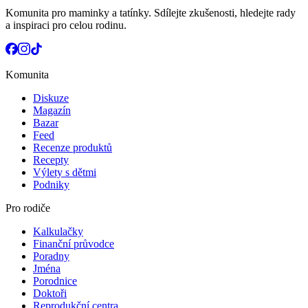
Komunita pro maminky a tatínky. Sdílejte zkušenosti, hledejte rady
a inspiraci pro celou rodinu.
Komunita
Diskuze
Magazín
Bazar
Feed
Recenze produktů
Recepty
Výlety s dětmi
Podniky
Pro rodiče
Kalkulačky
Finanční průvodce
Poradny
Jména
Porodnice
Doktoři
Reprodukční centra