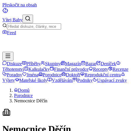
Přeskočit na obsah
Vítej Baby
Feed
Diskuze
Příběhy
Skupiny
Magazín
Bazar
Deníček
Těhotenství
Kalkulačky
Finanční průvodce
Recepty
Recenze
Poradny
Jména
Porodnice
Doktoři
Reprodukční centra
Výlety
Mateřské školy
Vzdělávání
Podniky
Uspávací zvuky
Domů
Porodnice
Nemocnice Děčín
Nemocnice Děčín