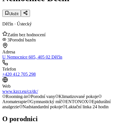
Uložit
Děčín
· Ústecký
Zatím bez hodnocení
3
Porodní bazén
Adresa
U Nemocnice 605, 405 02 Děčín
Telefon
+420 412 705 298
Web
www.kzcr.eu/cz/dc/
Rooming-in
Porodní vany
Klimatizované pokoje
Aromaterapie
Gymnastický míč
ENTONOX
Epidurální
analgezie
Nadstandardní pokoje
Laktační linka 24 hodin
O porodnici