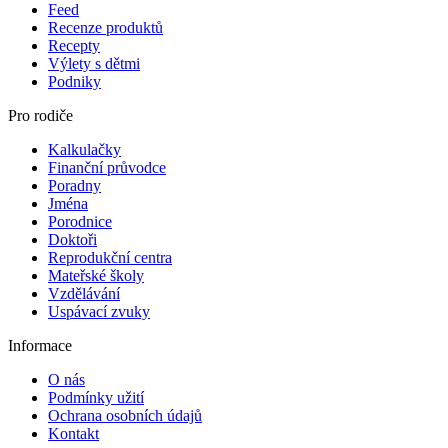
Feed
Recenze produktů
Recepty
Výlety s dětmi
Podniky
Pro rodiče
Kalkulačky
Finanční průvodce
Poradny
Jména
Porodnice
Doktoři
Reprodukční centra
Mateřské školy
Vzdělávání
Uspávací zvuky
Informace
O nás
Podmínky užití
Ochrana osobních údajů
Kontakt