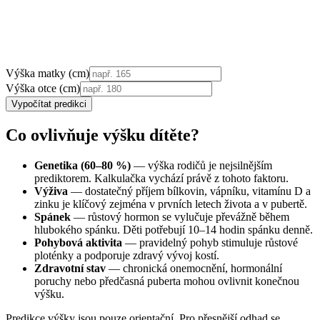
Výška matky (cm)
Výška otce (cm)
Vypočítat predikci
Co ovlivňuje výšku dítěte?
Genetika (60–80 %)
— výška rodičů je nejsilnějším
prediktorem. Kalkulačka vychází právě z tohoto faktoru.
Výživa
— dostatečný příjem bílkovin, vápníku, vitamínu D a
zinku je klíčový zejména v prvních letech života a v pubertě.
Spánek
— růstový hormon se vylučuje převážně během
hlubokého spánku. Děti potřebují 10–14 hodin spánku denně.
Pohybová aktivita
— pravidelný pohyb stimuluje růstové
ploténky a podporuje zdravý vývoj kostí.
Zdravotní stav
— chronická onemocnění, hormonální
poruchy nebo předčasná puberta mohou ovlivnit konečnou
výšku.
Predikce výšky jsou pouze orientační. Pro přesnější odhad se