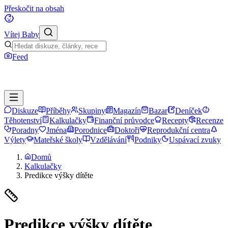
Přeskočit na obsah
Vítej Baby
Feed
Diskuze
Příběhy
Skupiny
Magazín
Bazar
Deníček
Těhotenství
Kalkulačky
Finanční průvodce
Recepty
Recenze
Poradny
Jména
Porodnice
Doktoři
Reprodukční centra
Výlety
Mateřské školy
Vzdělávání
Podniky
Uspávací zvuky
Domů
Kalkulačky
Predikce výšky dítěte
Predikce výšky dítěte