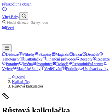
Přeskočit na obsah
Vítej Baby
Feed
Diskuze
Příběhy
Skupiny
Magazín
Bazar
Deníček
Těhotenství
Kalkulačky
Finanční průvodce
Recepty
Recenze
Poradny
Jména
Porodnice
Doktoři
Reprodukční centra
Výlety
Mateřské školy
Vzdělávání
Podniky
Uspávací zvuky
Domů
Kalkulačky
Růstová kalkulačka
Růstová kalkulačka