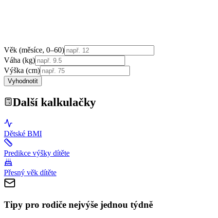
Věk (měsíce, 0–60)
Váha (kg)
Výška (cm)
Vyhodnotit
Další kalkulačky
Dětské BMI
Predikce výšky dítěte
Přesný věk dítěte
Tipy pro rodiče nejvýše jednou týdně