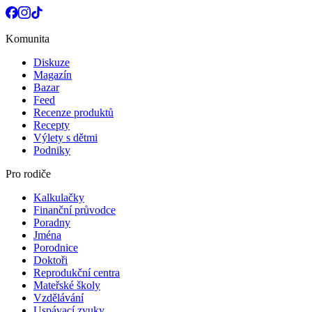
Komunita
Diskuze
Magazín
Bazar
Feed
Recenze produktů
Recepty
Výlety s dětmi
Podniky
Pro rodiče
Kalkulačky
Finanční průvodce
Poradny
Jména
Porodnice
Doktoři
Reprodukční centra
Mateřské školy
Vzdělávání
Uspávací zvuky