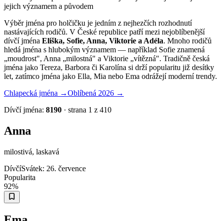
jejich významem a původem
Výběr jména pro holčičku je jedním z nejhezčích rozhodnutí
nastávajících rodičů. V České republice patří mezi nejoblíbenější
dívčí jména
Eliška, Sofie, Anna, Viktorie a Adéla
. Mnoho rodičů
hledá jména s hlubokým významem — například Sofie znamená
„moudrost", Anna „milostná" a Viktorie „vítězná". Tradičně česká
jména jako Tereza, Barbora či Karolína si drží popularitu již desítky
let, zatímco jména jako Ella, Mia nebo Ema odrážejí moderní trendy.
Chlapecká jména →
Oblíbená 2026 →
Dívčí jména:
8190
· strana
1
z
410
Anna
milostivá, laskavá
Dívčí
Svátek:
26. července
Popularita
92
%
Ema