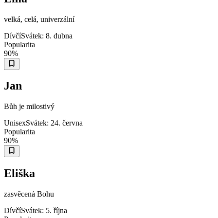
velká, celá, univerzální
Dívčí
Svátek:
8. dubna
Popularita
90
%
Jan
Bůh je milostivý
Unisex
Svátek:
24. června
Popularita
90
%
Eliška
zasvěcená Bohu
Dívčí
Svátek:
5. října