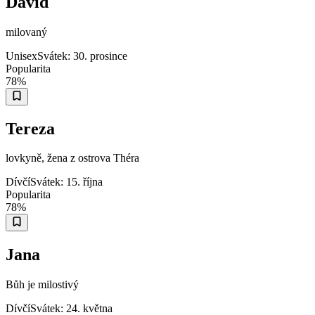
David
milovaný
Unisex
Svátek:
30. prosince
Popularita
78
%
Tereza
lovkyně, žena z ostrova Théra
Dívčí
Svátek:
15. října
Popularita
78
%
Jana
Bůh je milostivý
Dívčí
Svátek:
24. května