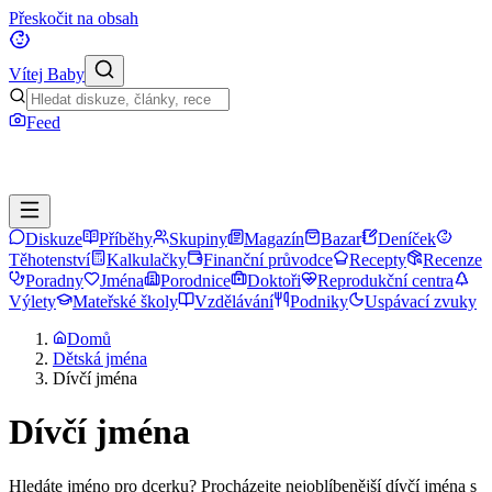
Přeskočit na obsah
Vítej Baby
Feed
Diskuze
Příběhy
Skupiny
Magazín
Bazar
Deníček
Těhotenství
Kalkulačky
Finanční průvodce
Recepty
Recenze
Poradny
Jména
Porodnice
Doktoři
Reprodukční centra
Výlety
Mateřské školy
Vzdělávání
Podniky
Uspávací zvuky
Domů
Dětská jména
Dívčí jména
Dívčí jména
Hledáte jméno pro dcerku? Procházejte nejoblíbenější dívčí jména s