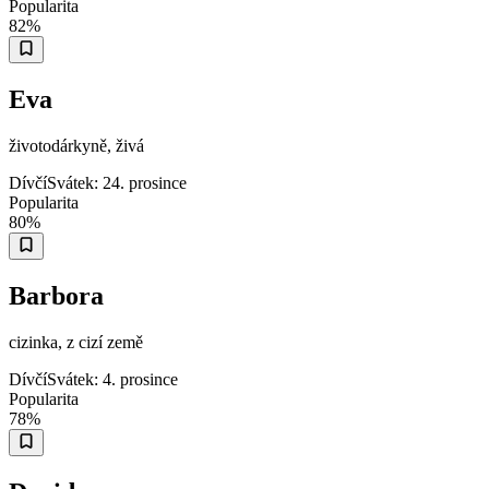
Popularita
82
%
Eva
životodárkyně, živá
Dívčí
Svátek:
24. prosince
Popularita
80
%
Barbora
cizinka, z cizí země
Dívčí
Svátek:
4. prosince
Popularita
78
%