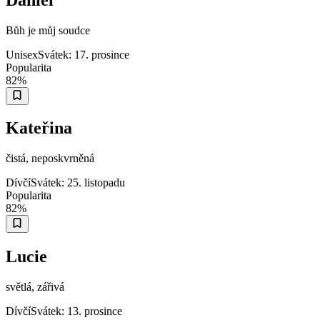
Bůh je můj soudce
Unisex
Svátek:
17. prosince
Popularita
82
%
Kateřina
čistá, neposkvrněná
Dívčí
Svátek:
25. listopadu
Popularita
82
%
Lucie
světlá, zářivá
Dívčí
Svátek:
13. prosince