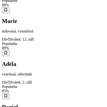
Popularita
88
%
Marie
milovaná, vytoužená
Dívčí
Svátek:
12. září
Popularita
88
%
Adéla
vznešená, ušlechtilá
Dívčí
Svátek:
2. září
Popularita
85
%
Daniel