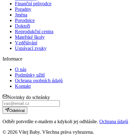
Finanční průvodce
Poradny
Jména
Porodnice
Doktoři
Reprodukční centra
Mateřské školy
Vzdělávání
Uspávací zvuky
Informace
O nás
Podmínky užití
Ochrana osobních údajů
Kontakt
Novinky do schránky
Odebírat
Odběr potvrdíte e-mailem a kdykoli jej odhlásíte.
Ochrana údajů
©
2026
Vítej Baby. Všechna práva vyhrazena.