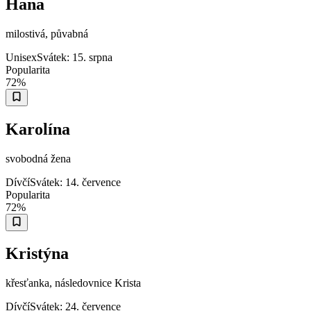
Hana
milostivá, půvabná
Unisex
Svátek:
15. srpna
Popularita
72
%
Karolína
svobodná žena
Dívčí
Svátek:
14. července
Popularita
72
%
Kristýna
křesťanka, následovnice Krista
Dívčí
Svátek:
24. července