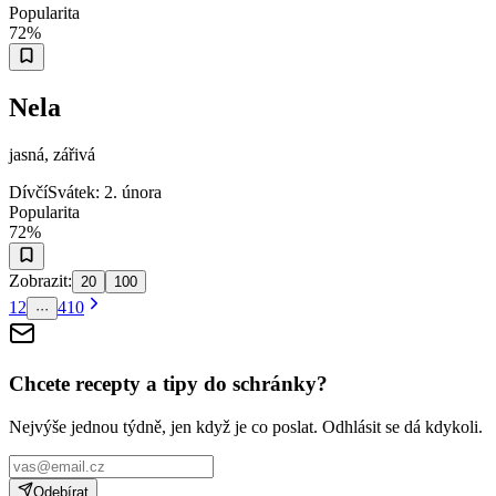
Popularita
72
%
Nela
jasná, zářivá
Dívčí
Svátek:
2. února
Popularita
72
%
Zobrazit:
20
100
1
2
410
···
Chcete recepty a tipy do schránky?
Nejvýše jednou týdně, jen když je co poslat. Odhlásit se dá kdykoli.
Odebírat